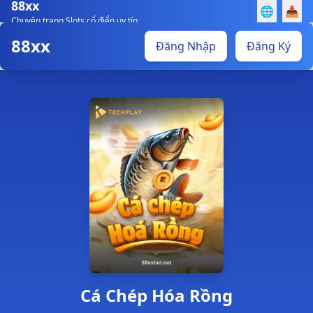
88xx
🌐
📥
Chuyên trang Slots cổ điển uy tín
88xx
Đăng Nhập
Đăng Ký
Cá Chép Hóa Rồng