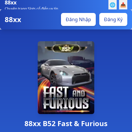
88xx
🌐
📥
Chuyên trang Slots cổ điển uy tín
88xx
Đăng Nhập
Đăng Ký
88xx B52 Fast & Furious