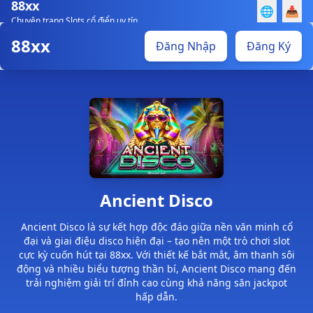
88xx
🌐
📥
Chuyên trang Slots cổ điển uy tín
88xx
Đăng Nhập
Đăng Ký
Ancient Disco
Ancient Disco là sự kết hợp độc đáo giữa nền văn minh cổ
đại và giai điệu disco hiện đại – tạo nên một trò chơi slot
cực kỳ cuốn hút tại 88xx. Với thiết kế bắt mắt, âm thanh sôi
động và nhiều biểu tượng thần bí, Ancient Disco mang đến
trải nghiệm giải trí đỉnh cao cùng khả năng săn jackpot
hấp dẫn.